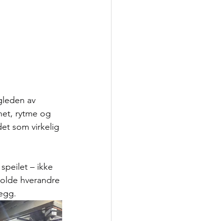
gleden av 
het, rytme og 
et som virkelig 
speilet – ikke 
holde hverandre 
egg.