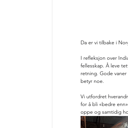
Da er vi tilbake i No
I refleksjon over Ind
fellesskap. Å leve t
retning. Gode vaner g
betyr noe.
Vi utfordret hverandr
for å bli «bedre enn
oppe og samtidig ho