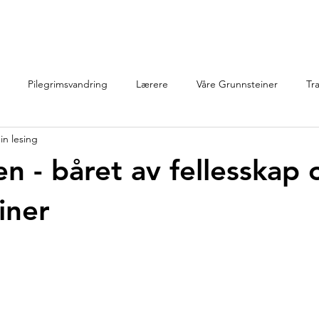
id
Blog
Yoga
Timeplan
Aktiviteter
Galleri
In
Pilegrimsvandring
Lærere
Våre Grunnsteiner
Tr
in lesing
en - båret av fellesskap 
iner