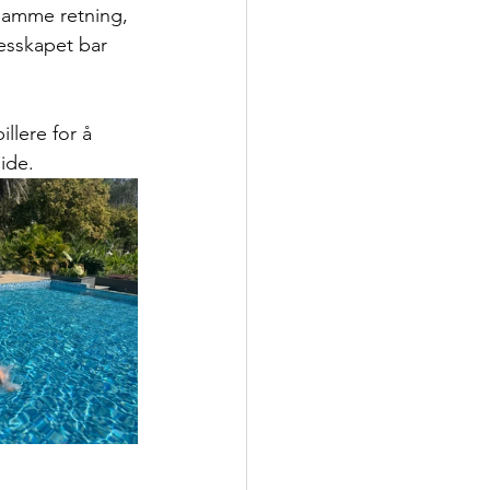
 samme retning, 
esskapet bar 
llere for å 
side.