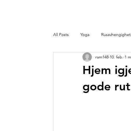
Vårt Arbe
All Posts
Yoga
Rusavhengighet
ram148
10. feb.
1 m
Hjem igj
gode rut