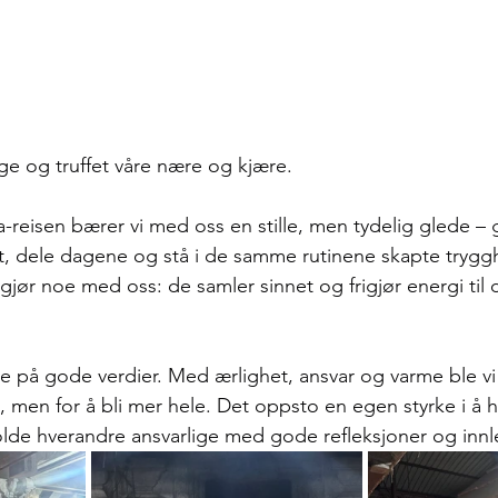
rge og truffet våre nære og kjære.
ia-reisen bærer vi med oss en stille, men tydelig glede – 
ett, dele dagene og stå i de samme rutinene skapte trygg
jør noe med oss: de samler sinnet og frigjør energi til d
e på gode verdier. Med ærlighet, ansvar og varme ble vi 
», men for å bli mer hele. Det oppsto en egen styrke i å 
lde hverandre ansvarlige med gode refleksjoner og innl