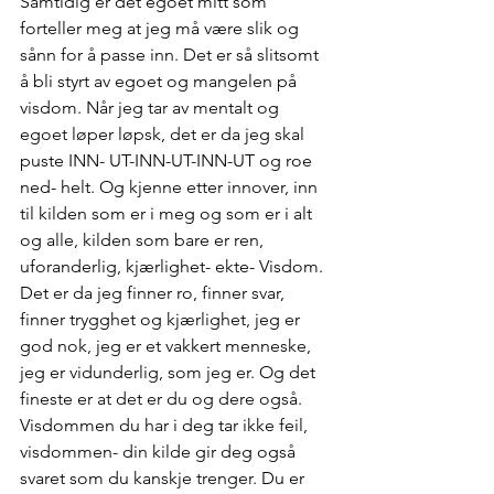
Samtidig er det egoet mitt som 
forteller meg at jeg må være slik og 
sånn for å passe inn. Det er så slitsomt 
å bli styrt av egoet og mangelen på 
visdom. Når jeg tar av mentalt og 
egoet løper løpsk, det er da jeg skal 
puste INN- UT-INN-UT-INN-UT og roe 
ned- helt. Og kjenne etter innover, inn 
til kilden som er i meg og som er i alt 
og alle, kilden som bare er ren, 
uforanderlig, kjærlighet- ekte- Visdom. 
Det er da jeg finner ro, finner svar, 
finner trygghet og kjærlighet, jeg er 
god nok, jeg er et vakkert menneske, 
jeg er vidunderlig, som jeg er. Og det 
fineste er at det er du og dere også. 
Visdommen du har i deg tar ikke feil, 
visdommen- din kilde gir deg også 
svaret som du kanskje trenger. Du er 