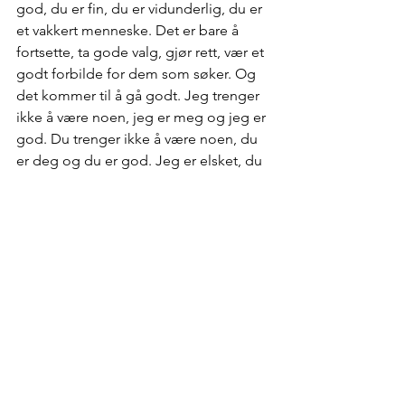
god, du er fin, du er vidunderlig, du er 
et vakkert menneske. Det er bare å 
fortsette, ta gode valg, gjør rett, vær et 
godt forbilde for dem som søker. Og 
det kommer til å gå godt. Jeg trenger 
ikke å være noen, jeg er meg og jeg er 
god. Du trenger ikke å være noen, du 
er deg og du er god. Jeg er elsket, du 
er elsket. Vi er ett, sammen. 
Du og jeg kan bidra til å endre verden, 
vi bidrar til å endre verden. Vi skaper 
kjærlighet hver dag, vi  sprer kjærlighet 
hver dag. Jeg tror vi er på vei, kanskje 
vi er på vei, kanskje vi er på vei til å 
samles igjen, som ett. I guds hjerte