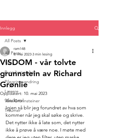
Innlegg
All Posts
ram148
All Posts
8. mai 2023
3 min lesing
VISDOM - vår tolvte
Yoga
grunnstein av Richard
Rusavhengighet
Pilegrimsvandring
Grønlie
Lærere
Oppdatert:
10. mai 2023
Visdom!
Våre Grunnsteiner
Igjen så blir jeg forundret av hva som 
Traumer
kommer når jeg skal søke og skrive. 
Det nytter ikke å late som, det nytter 
ikke å prøve å være noe. I møte med 
dere er jeg uten filter, uten maske. 