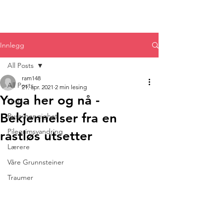
Innlegg
All Posts
ram148
All Posts
21. apr. 2021
2 min lesing
Yoga her og nå -
Yoga
Bekjennelser fra en
Rusavhengighet
Pilegrimsvandring
rastløs utsetter
Lærere
Våre Grunnsteiner
Traumer