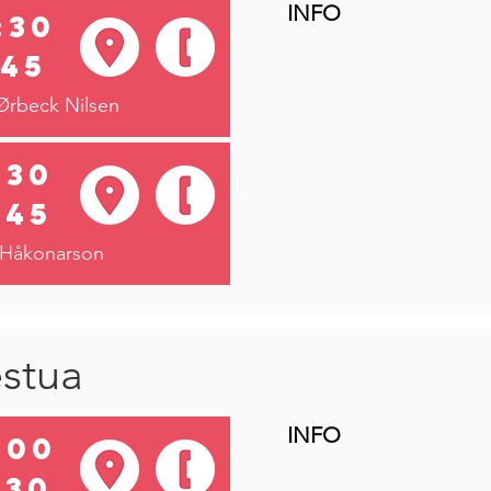
INFO
:30
:45
Ørbeck Nilsen
:30
:45
 Håkonarson
stua
INFO
:00
:30