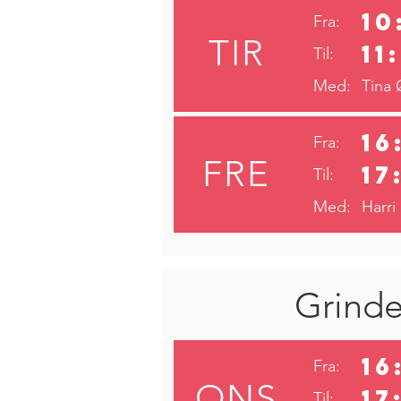
10
Fra:
TIR
11
Til:
Med:
Tina 
16
Fra:
FRE
17
Til:
Med:
Harri
Grinde
16
Fra:
ONS
17
Til: