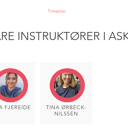
id
Blog
Yoga
Timeplan
Aktiviteter
Galleri
In
RE INSTRUKTØRER I AS
A FJEREIDE
TINA ØRBECK-
NILSSEN