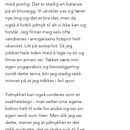
med jevnlig. Det er stadig en balanse 
på et knivsegg. Vi ukvikler oss og lærer 
nye ting og det er bra det, men da 
også å forbli ydmyk til alt vi ikke kan og 
forstår. Jeg finner meg selv ofte 
vandrenes i arrogansens fotspor helt 
ubevisst. Litt på autopilot. Så jeg 
jobber hele tiden med å lage ny sti og 
finne en annen vei. Takket være min 
egen yogapraksis og bevisstgjøring 
rundt dette tema, blir jeg stadig vekk 
minnet på at jeg tråkker i feil spor. 
Ydmykhet kan også vurderes som et 
svakhetstegn - man setter sine egene 
behov helt til side for andre og ser sin 
egen verdi som liten. Men slik jeg ser 
dette, mener jeg at ydmykhet er det 
stikk motsatte, det er styrke nok til å se 