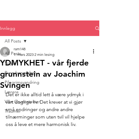
Innlegg
All Posts
ram148
All Posts
1. mars 2023
2 min lesing
YDMYKHET - vår fjerde
Yoga
grunnstein av Joachim
Rusavhengighet
Pilegrimsvandring
Svingen
Lærere
Det er ikke alltid lett å være ydmyk i 
Våre Grunnsteiner
vårt daglige liv. Det krever at vi gjør 
små endringer og andre andre 
Traumer
tilnærminger som uten tvil vil hjelpe 
oss å leve et mere harmonisk liv. 