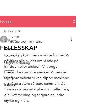
Innlegg
All Posts
ram148
All Posts
27. aug. 2024
1 min lesing
FELLESSKAP
Yoga
Fellesskap kommer i mange former. Vi 
Rusavhengighet
påvirkes alle av det om vi står på 
Pilegrimsvandring
innsiden eller utsiden. Vi trenger 
Lærere
hverandre som mennesker. Vi trenger 
Våre Grunnsteiner
trygge rom hvor vi kan slippe maskene 
og våge å være sårbare sammen. Der 
Traumer
formes det en ny styrke som løfter oss, 
gir livet mening og frigjøre en indre 
styrke og kraft.