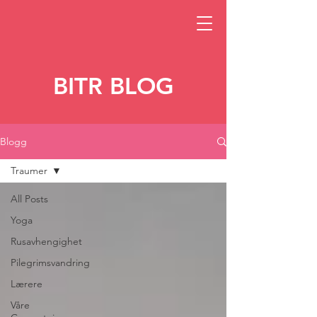
BITR BLOG
Blogg
Traumer
All Posts
Yoga
Rusavhengighet
Pilegrimsvandring
Lærere
Våre