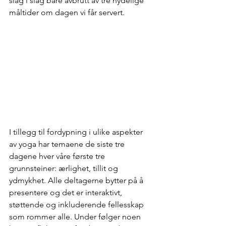
slag i slag bare avbrutt av tre nydelige 
måltider om dagen vi får servert. 
I tillegg til fordypning i ulike aspekter 
av yoga har temaene de siste tre 
dagene hver våre første tre 
grunnsteiner: ærlighet, tillit og 
ydmykhet. Alle deltagerne bytter på å 
presentere og det er interaktivt, 
støttende og inkluderende fellesskap 
som rommer alle. Under følger noen 