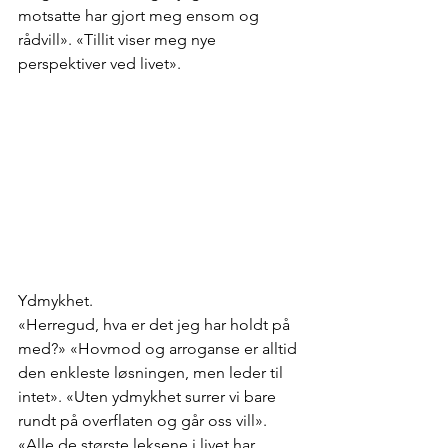
motsatte har gjort meg ensom og 
rådvill». «Tillit viser meg nye 
perspektiver ved livet». 
Ydmykhet. 
«Herregud, hva er det jeg har holdt på 
med?» «Hovmod og arroganse er alltid 
den enkleste løsningen, men leder til 
intet». «Uten ydmykhet surrer vi bare 
rundt på overflaten og går oss vill». 
«Alle de største leksene i livet har 