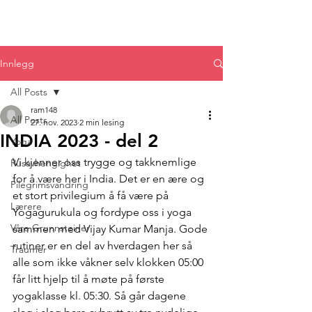
Innlegg
All Posts
ram148
All Posts
27. nov. 2023
2 min lesing
INDIA 2023 - del 2
Yoga
Vi kjenner oss trygge og takknemlige 
Rusavhengighet
for å være her i India. Det er en ære og 
Pilegrimsvandring
et stort privilegium å få være på 
Lærere
Yogagurukula og fordype oss i yoga 
Våre Grunnsteiner
sammen med Vijay Kumar Manja. Gode 
rutiner er en del av hverdagen her så 
Traumer
alle som ikke våkner selv klokken 05:00 
får litt hjelp til å møte på første 
yogaklasse kl. 05:30. Så går dagene 