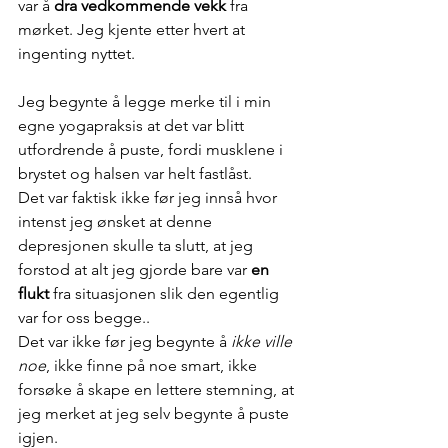
var å 
dra vedkommende vekk
 fra 
mørket. Jeg kjente etter hvert at 
ingenting nyttet. 
Jeg begynte å legge merke til i min 
egne yogapraksis at det var blitt 
utfordrende å puste, fordi musklene i 
brystet og halsen var helt fastlåst. 
Det var faktisk ikke før jeg innså hvor 
intenst jeg ønsket at denne 
depresjonen skulle ta slutt, at jeg 
forstod at alt jeg gjorde bare var 
en 
flukt
 fra situasjonen slik den egentlig 
var for oss begge.. 
Det var ikke før jeg begynte å 
ikke ville 
noe
, ikke finne på noe smart, ikke 
forsøke å skape en lettere stemning, at 
jeg merket at jeg selv begynte å puste 
igjen. 