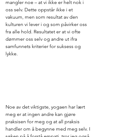
mangler noe – at vi ikke er helt nok i 
oss selv. Dette oppstår ikke i et 
vakuum, men som resultat av den 
kulturen vi lever i og som påvirker oss 
fra alle hold. Resultatet er at vi ofte 
dømmer oss selv og andre ut ifra 
samfunnets kriterier for suksess og 
lykke.
Noe av det viktigste, yogaen har lært 
meg er at ingen andre kan gjøre 
praksisen for meg og at all praksis 
handler om å begynne med meg selv. I 
søken på å forstå empati, tror jeg også 