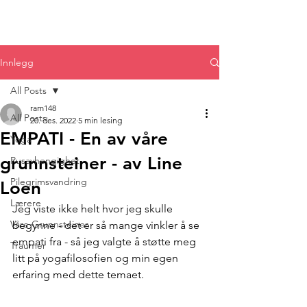
Innlegg
All Posts
ram148
All Posts
20. des. 2022
5 min lesing
EMPATI - En av våre
Yoga
grunnsteiner - av Line
Rusavhengighet
Pilegrimsvandring
Loen
Lærere
Jeg viste ikke helt hvor jeg skulle 
Våre Grunnsteiner
begynne - det er så mange vinkler å se 
empati fra - så jeg valgte å støtte meg 
Traumer
litt på yogafilosofien og min egen 
erfaring med dette temaet. 