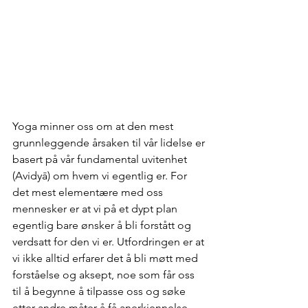
Yoga minner oss om at den mest 
grunnleggende årsaken til vår lidelse er 
basert på vår fundamental uvitenhet 
(Avidyā) om hvem vi egentlig er. For 
det mest elementære med oss 
mennesker er at vi på et dypt plan 
egentlig bare ønsker å bli forstått og 
verdsatt for den vi er. Utfordringen er at 
vi ikke alltid erfarer det å bli møtt med 
forståelse og aksept, noe som får oss 
til å begynne å tilpasse oss og søke 
etter andre måter å få anerkjennelse 