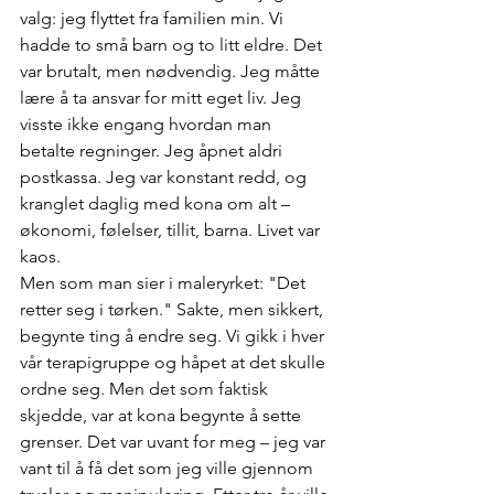
valg: jeg flyttet fra familien min. Vi 
hadde to små barn og to litt eldre. Det 
var brutalt, men nødvendig. Jeg måtte 
lære å ta ansvar for mitt eget liv. Jeg 
visste ikke engang hvordan man 
betalte regninger. Jeg åpnet aldri 
postkassa. Jeg var konstant redd, og 
kranglet daglig med kona om alt – 
økonomi, følelser, tillit, barna. Livet var 
kaos.
Men som man sier i maleryrket: "Det 
retter seg i tørken." Sakte, men sikkert, 
begynte ting å endre seg. Vi gikk i hver 
vår terapigruppe og håpet at det skulle 
ordne seg. Men det som faktisk 
skjedde, var at kona begynte å sette 
grenser. Det var uvant for meg – jeg var 
vant til å få det som jeg ville gjennom 