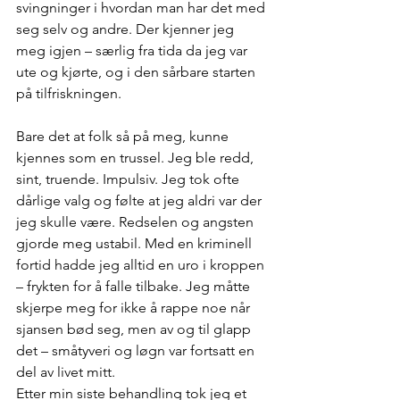
svingninger i hvordan man har det med 
seg selv og andre. Der kjenner jeg 
meg igjen – særlig fra tida da jeg var 
ute og kjørte, og i den sårbare starten 
på tilfriskningen.
Bare det at folk så på meg, kunne 
kjennes som en trussel. Jeg ble redd, 
sint, truende. Impulsiv. Jeg tok ofte 
dårlige valg og følte at jeg aldri var der 
jeg skulle være. Redselen og angsten 
gjorde meg ustabil. Med en kriminell 
fortid hadde jeg alltid en uro i kroppen 
– frykten for å falle tilbake. Jeg måtte 
skjerpe meg for ikke å rappe noe når 
sjansen bød seg, men av og til glapp 
det – småtyveri og løgn var fortsatt en 
del av livet mitt.
Etter min siste behandling tok jeg et 