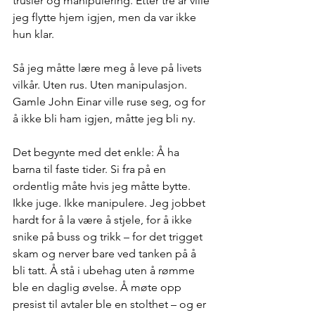
trusler og manipulering. Etter tre år ville 
jeg flytte hjem igjen, men da var ikke 
hun klar.
Så jeg måtte lære meg å leve på livets 
vilkår. Uten rus. Uten manipulasjon. 
Gamle John Einar ville ruse seg, og for 
å ikke bli ham igjen, måtte jeg bli ny.
Det begynte med det enkle: Å ha 
barna til faste tider. Si fra på en 
ordentlig måte hvis jeg måtte bytte. 
Ikke juge. Ikke manipulere. Jeg jobbet 
hardt for å la være å stjele, for å ikke 
snike på buss og trikk – for det trigget 
skam og nerver bare ved tanken på å 
bli tatt. Å stå i ubehag uten å rømme 
ble en daglig øvelse. Å møte opp 
presist til avtaler ble en stolthet – og er 