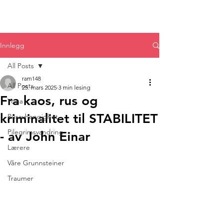
Innlegg
All Posts
ram148
All Posts
25. mars 2025
3 min lesing
Fra kaos, rus og
Yoga
kriminalitet til STABILITET
Rusavhengighet
Pilegrimsvandring
- av John Einar
Lærere
Våre Grunnsteiner
Traumer