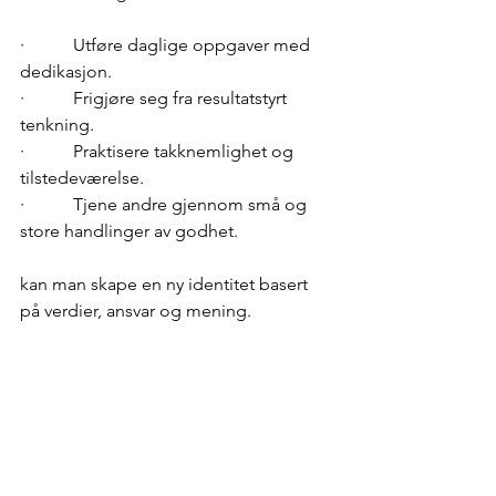
·           Utføre daglige oppgaver med 
dedikasjon.
·           Frigjøre seg fra resultatstyrt 
tenkning.
·           Praktisere takknemlighet og 
tilstedeværelse.
·           Tjene andre gjennom små og 
store handlinger av godhet.
kan man skape en ny identitet basert 
på verdier, ansvar og mening. 
Bhagavad Gita lærer oss at det ikke er 
handlingen i seg selv, men holdningen 
vi utfører den med, som avgjør om den 
er forløsende eller bindende. Gjennom 
Karma Yoga kan mennesker som 
tidligere har vært fanget i destruktive 