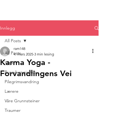
Innlegg
All Posts
ram148
All Posts
4. mars 2025
3 min lesing
Karma Yoga -
Yoga
Forvandlingens Vei
Rusavhengighet
Pilegrimsvandring
Lærere
Våre Grunnsteiner
Traumer