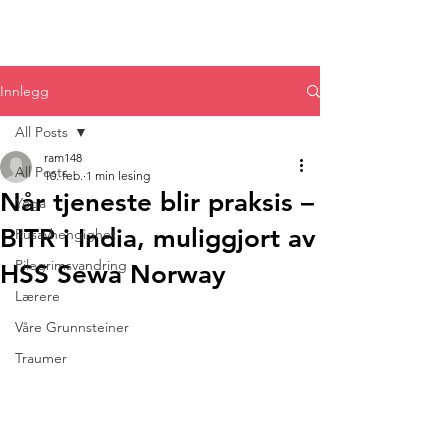
Innlegg
All Posts
ram148
All Posts
10. feb.
1 min lesing
Når tjeneste blir praksis –
Yoga
BITR i India, muliggjort av
Rusavhengighet
Pilegrimsvandring
HSS Sewa Norway
Lærere
Våre Grunnsteiner
Traumer