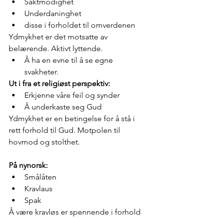
Saktmodighet
Underdaninghet
disse i forholdet til omverdenen
Ydmykhet er det motsatte av 
belærende. Aktivt lyttende.
Å ha en evne til å se egne 
svakheter.
Ut i fra et religiøst perspektiv:
Erkjenne våre feil og synder
Å underkaste seg Gud
Ydmykhet er en betingelse for å stå i 
rett forhold til Gud. Motpolen til 
hovmod og stolthet.
På nynorsk:
Smålåten
Kravlaus
Spak
Å være kravløs er spennende i forhold 