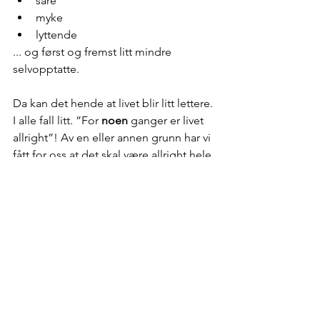
såre
myke
lyttende
... og først og fremst litt mindre 
selvopptatte.
Da kan det hende at livet blir litt lettere. 
I alle fall litt. ”For 
noen 
ganger er livet 
allright”! Av en eller annen grunn har vi 
fått for oss at det skal være allright hele 
tiden. NOEN ganger er det det og da 
gjelder det å være tilstede i akkurat 
DET øyeblikket ;-)
Klem fra Ellen