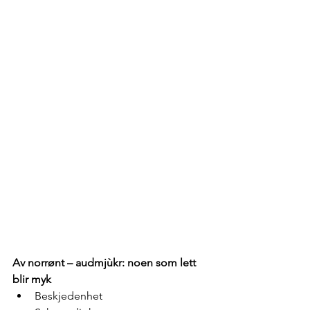
Av norrønt – audmjùkr: noen som lett 
blir myk
Beskjedenhet