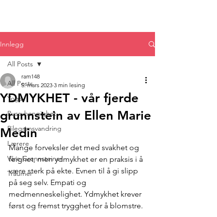
Innlegg
All Posts
ram148
All Posts
5. mars 2023
3 min lesing
YDMYKHET - vår fjerde
Yoga
grunnstein av Ellen Marie
Rusavhengighet
Pilegrimsvandring
Medin
Lærere
Mange forveksler det med svakhet og 
Våre Grunnsteiner
feighet, men ydmykhet er en praksis i å 
være sterk på ekte. Evnen til å gi slipp 
Traumer
på seg selv. Empati og 
medmenneskelighet. Ydmykhet krever 
først og fremst trygghet for å blomstre.